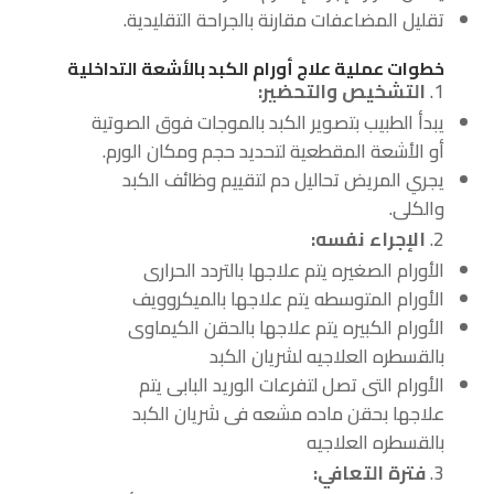
تقليل المضاعفات مقارنة بالجراحة التقليدية.
خطوات عملية
علاج أورام الكبد بالأشعة التداخلية
التشخيص والتحضير
:
يبدأ الطبيب بتصوير الكبد بالموجات فوق الصوتية
أو الأشعة المقطعية لتحديد حجم ومكان الورم.
يجري المريض تحاليل دم لتقييم وظائف الكبد
والكلى.
الإجراء نفسه
:
الأورام الصغيره يتم علاجها بالتردد الحرارى
الأورام المتوسطه يتم علاجها بالميكروويف
الأورام الكبيره يتم علاجها بالحقن الكيماوى
بالقسطره العلاجيه لشريان الكبد
الأورام التى تصل لتفرعات الوريد البابى يتم
علاجها بحقن ماده مشعه فى شريان الكبد
بالقسطره العلاجيه
فترة التعافي
: